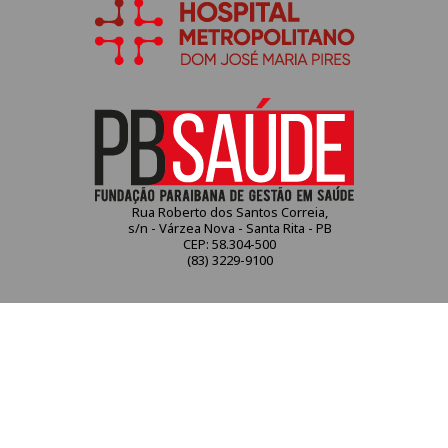
Rua Roberto dos Santos Correia,
s/n - Várzea Nova - Santa Rita - PB
CEP: 58.304-500
(83) 3229-9100