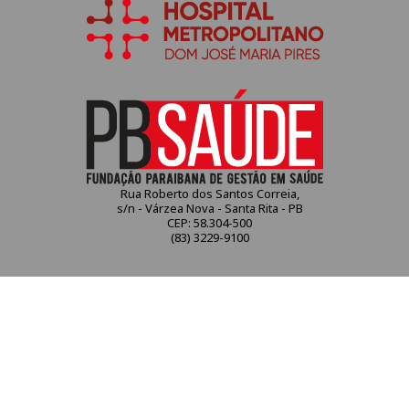
Rua Roberto dos Santos Correia,
s/n - Várzea Nova - Santa Rita - PB
CEP: 58.304-500
(83) 3229-9100