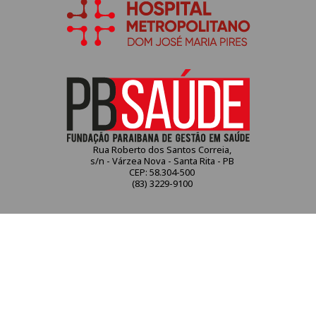
Rua Roberto dos Santos Correia,
s/n - Várzea Nova - Santa Rita - PB
CEP: 58.304-500
(83) 3229-9100